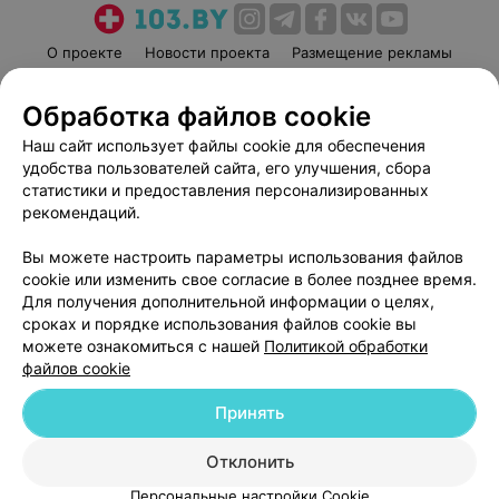
О проекте
Новости проекта
Размещение рекламы
Медицинский маркетинг
Публичный договор
Обработка файлов cookie
Пользовательское соглашение
Способы оплаты
Наш сайт использует файлы cookie для обеспечения
Вакансии
Партнеры
удобства пользователей сайта, его улучшения, сбора
Написать руководителю 103.by
статистики и предоставления персонализированных
Написать в поддержку
рекомендаций.
Персональные настройки cookie
Вы можете настроить параметры использования файлов
Обработка персональных данных
cookie или изменить свое согласие в более позднее время.
Для получения дополнительной информации о целях,
сроках и порядке использования файлов cookie вы
можете ознакомиться с нашей
Политикой обработки
файлов cookie
Принять
© 2026 ООО «Артокс Лаб», УНП 191700409
| 220012, Республика Беларусь,
г. Минск, улица Толбухина, 2, пом. 16 | help@103.by
Отклонить
Служба поддержки
+375 291212755
Персональные настройки Cookie