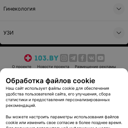
Гинекология
УЗИ
О проекте
Новости проекта
Размещение рекламы
Медицинский маркетинг
Публичный договор
Обработка файлов cookie
Пользовательское соглашение
Способы оплаты
Наш сайт использует файлы cookie для обеспечения
Вакансии
Партнеры
удобства пользователей сайта, его улучшения, сбора
Написать руководителю 103.by
статистики и предоставления персонализированных
рекомендаций.
Написать в поддержку
Персональные настройки cookie
Вы можете настроить параметры использования файлов
cookie или изменить свое согласие в более позднее время.
Обработка персональных данных