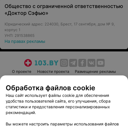
Общество с ограниченной ответственностью
«Доктор Сэфью»
Юридический адрес: 224030, Брест, 17 сентября, дом № 9,
корпус 1
УНП: 291538865
На правах рекламы
О проекте
Новости проекта
Размещение рекламы
Медицинский маркетинг
Публичный договор
Обработка файлов cookie
Пользовательское соглашение
Способы оплаты
Наш сайт использует файлы cookie для обеспечения
Вакансии
Партнеры
удобства пользователей сайта, его улучшения, сбора
Написать руководителю 103.by
статистики и предоставления персонализированных
Написать в поддержку
рекомендаций.
Персональные настройки cookie
Вы можете настроить параметры использования файлов
Обработка персональных данных