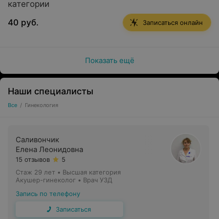
категории
Нарушения менструального цикла.
40 руб.
Записаться онлайн
Скрининг онкологических заболеваний шейки матки
(жидкостная цитология (РАР-тест) с интерпретацией
результатов по международной классификации
Показать ещё
Bethesda).
Профилактические ежегодные осмотры.
Наши специалисты
Подбор оптимального контрацептивного метода.
Все
/
Гинекология
Хронические тазовые боли.
Диагностика беременности на ранних сроках.
Саливончик
Врачи-гинекологи проводят:
Елена Леонидовна
15 отзывов
5
Первичные и повторные приемы пациентов.
Стаж 29 лет
•
Высшая категория
Акушер-гинеколог • Врач УЗД
Диагностику.
Запись по телефону
Консервативное и хирургическое лечение
гинекологических заболеваний.
Записаться