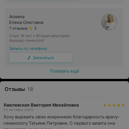
Женщинам
рекомендуется посещать гинеколога
не реже одного раза в год
, даже если их ничего
Аснина
не беспокоит. Регулярные осмотры могут помочь
Елена Олеговна
выявить болезни на ранних стадиях и избежать
7 отзывов
5
серьезных осложнений.
Стаж 16 лет
•
Вторая категория
Акушер-гинеколог
Запись по телефону
Записаться
Показать ещё
Отзывы
18
Хмелевская Виктория Михайловна
23 октября 2025
Хочу выразить свою искреннюю благодарность врачу-
гинекологу Татьяне Петровне. С первого визита она 