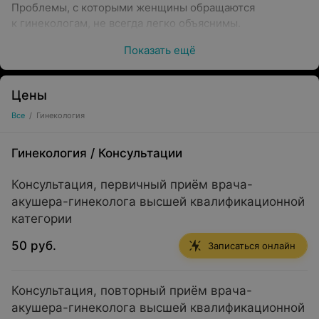
Проблемы, с которыми женщины обращаются
к гинекологам, не всегда легко объяснимы.
Диагностика гинекологических заболеваний
Показать ещё
в медицинском кабинете «Доктор Сэфью»
обеспечивается благодаря опыту врачей
и современным технологиям лабораторной
Цены
и инструментальной диагностики.
Все
/
Гинекология
Гинекология
/
Консультации
Особенности гинекологии
Консультация, первичный приём врача-
акушера-гинеколога высшей квалификационной
категории
Наиболее распространенные проблемы, с которыми
50 руб.
Записаться онлайн
могут обращаться пациентки:
Выделения из влагалища, зуд в области половых
Консультация, повторный приём врача-
органов.
акушера-гинеколога высшей квалификационной
Диагностика и лечение инфекций половых путей.