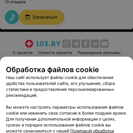
13 отзывов
Записаться
О проекте
Новости проекта
Размещение рекламы
Медицинский маркетинг
Публичный договор
Обработка файлов cookie
Пользовательское соглашение
Способы оплаты
Наш сайт использует файлы cookie для обеспечения
Вакансии
Партнеры
удобства пользователей сайта, его улучшения, сбора
Написать руководителю 103.by
статистики и предоставления персонализированных
Написать в поддержку
рекомендаций.
Персональные настройки cookie
Вы можете настроить параметры использования файлов
Обработка персональных данных
cookie или изменить свое согласие в более позднее время.
Для получения дополнительной информации о целях,
сроках и порядке использования файлов cookie вы
можете ознакомиться с нашей
Политикой обработки